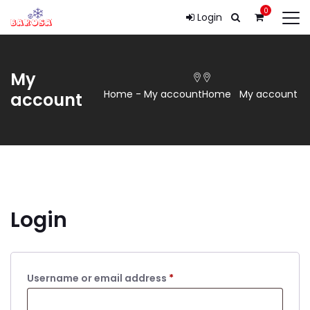
0
Login
My
Home
-
My account
Home
My account
account
Login
Required
Username or email address
*