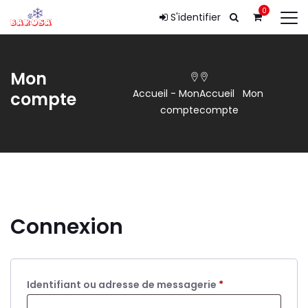
0
S'identifier
Mon
Accueil
-
Mon
Accueil
Mon
compte
compte
compte
Connexion
Obligatoire
Identifiant ou adresse de messagerie
*