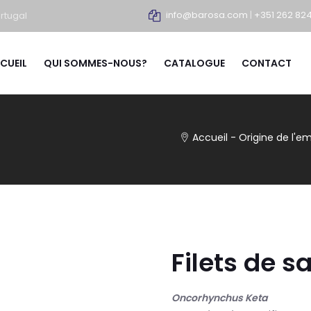
info@barosa.com
|
+351 262 82
rtugal
CUEIL
QUI SOMMES-NOUS?
CATALOGUE
CONTACT
Accueil
-
Origine de l'e
Filets de 
Oncorhynchus Keta