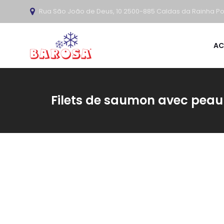
Rua São João de Deus, 10 2500-885 Caldas da Rainha Po
AC
Filets de saumon avec peau