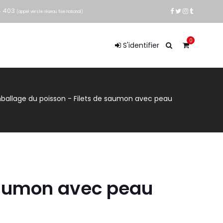
4 403
(appel vers le réseau fixe national)
0
S'identifier
mballage du poisson
-
Filets de saumon avec peau
saumon avec peau