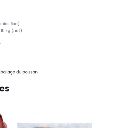
oids fixe)
 10 kg (net)
.
mballage du poisson
xes