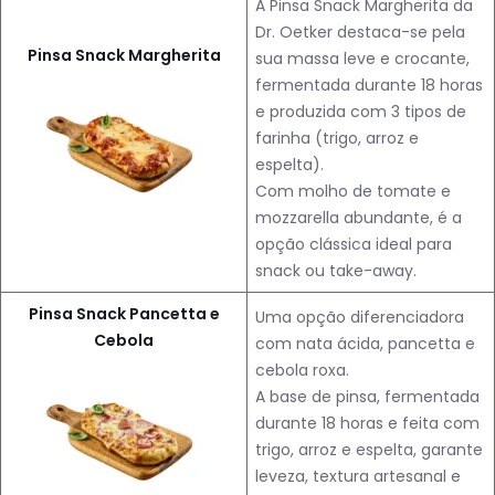
A Pinsa Snack Margherita da
Dr. Oetker destaca-se pela
Pinsa Snack Margherita
sua massa leve e crocante,
fermentada durante 18 horas
e produzida com 3 tipos de
farinha (trigo, arroz e
espelta).
Com molho de tomate e
mozzarella abundante, é a
opção clássica ideal para
snack ou take-away.
Pinsa Snack Pancetta e
Uma opção diferenciadora
Cebola
com nata ácida, pancetta e
cebola roxa.
A base de pinsa, fermentada
durante 18 horas e feita com
trigo, arroz e espelta, garante
leveza, textura artesanal e