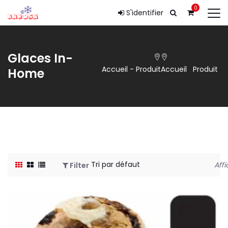
0
S'identifier
Glaces In-
Accueil
-
Produit
Accueil
Produit
Home
Affi
Filter