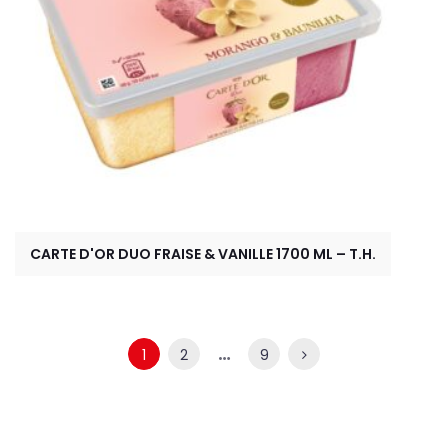
CARTE D'OR DUO FRAISE & VANILLE 1700 ML – T.H.
…
1
2
9