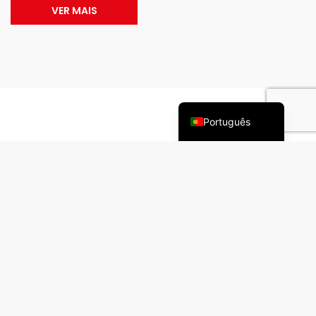
VER MAIS
Deutsch (Sie)
Français
English (UK)
Português
Política de Privacidade
Contactos