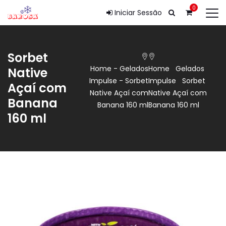
0
Iniciar Sessão
Sorbet
Home
-
Gelados
Home
Gelados
Native
Impulse
-
Sorbet
Impulse
Sorbet
Açaí com
Native Açaí com
Native Açaí com
Banana
Banana 160 ml
Banana 160 ml
160 ml