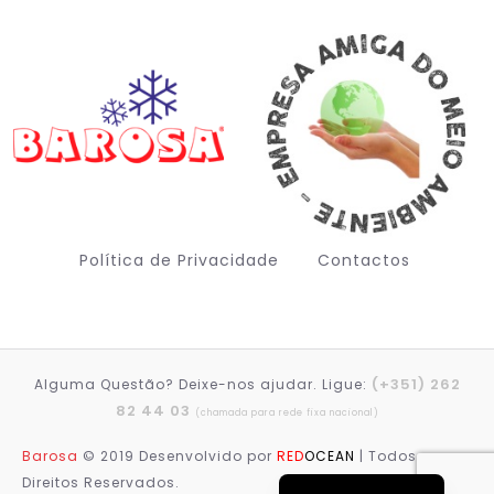
Política de Privacidade
Contactos
(+351) 262
Alguma Questão? Deixe-nos ajudar. Ligue:
Deutsch (Sie)
82 44 03
(chamada para rede fixa nacional)
Français
Barosa
© 2019 Desenvolvido por
RED
OCEAN
| Todos os
English (UK)
Direitos Reservados.