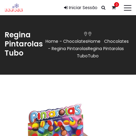
0
Iniciar Sessão
Regina
Home
-
Chocolates
Home
Chocolates
Pintarolas
-
Regina Pintarolas
Regina Pintarolas
Tubo
Tubo
Tubo