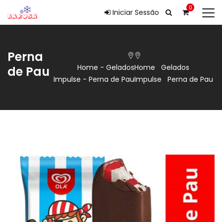
0
Iniciar Sessão
Perna
Home
-
Gelados
Home
Gelados
de Pau
Impulse
-
Perna de Pau
Impulse
Perna de Pau