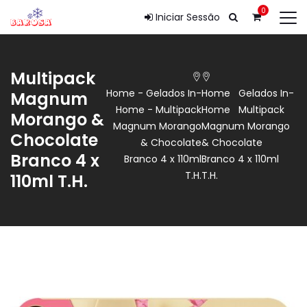
0
Iniciar Sessão
Multipack
Home
-
Gelados In-
Home
Gelados In-
Magnum
Home
-
Multipack
Home
Multipack
Morango &
Magnum Morango
Magnum Morango
Chocolate
& Chocolate
& Chocolate
Branco 4 x
Branco 4 x 110ml
Branco 4 x 110ml
T.H.
T.H.
110ml T.H.