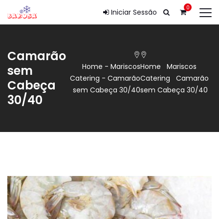
0
Iniciar Sessão
Camarão
Home
-
Mariscos
Home
Mariscos
sem
Catering
-
Camarão
Catering
Camarão
Cabeça
sem Cabeça 30/40
sem Cabeça 30/40
30/40