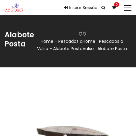
0
Iniciar Sessão
Alabote
Home
-
Pescados a
Home
Pescados a
Posta
Vulso
-
Alabote Posta
Vulso
Alabote Posta