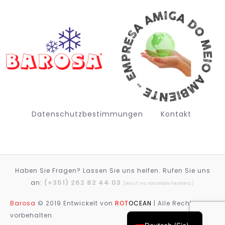
Datenschutzbestimmungen
Kontakt
Haben Sie Fragen? Lassen Sie uns helfen. Rufen Sie uns
Français
(+351) 262 82 44 03
an:
(Anruf ins nationale Festnetz)
English (UK)
Barosa
© 2019 Entwickelt von
ROT
OCEAN
| Alle Rechte
Português
vorbehalten.